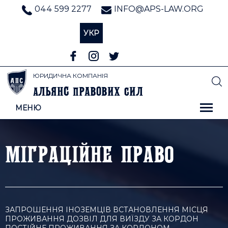
044 599 2277
INFO@APS-LAW.ORG
УКР
ЮРИДИЧНА КОМПАНІЯ
льянс
равових
ил
А
П
С
МЕНЮ
МІГРАЦІЙНЕ ПРАВО
ЗАПРОШЕННЯ ІНОЗЕМЦІВ ВСТАНОВЛЕННЯ МІСЦЯ
ПРОЖИВАННЯ ДОЗВІЛ ДЛЯ ВИЇЗДУ ЗА КОРДОН