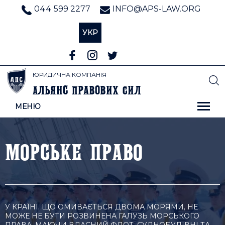
044 599 2277
INFO@APS-LAW.ORG
УКР
ЮРИДИЧНА КОМПАНІЯ
льянс
равових
ил
А
П
С
МЕНЮ
МОРСЬКЕ ПРАВО
У КРАЇНІ, ЩО ОМИВАЄТЬСЯ ДВОМА МОРЯМИ, НЕ
МОЖЕ НЕ БУТИ РОЗВИНЕНА ГАЛУЗЬ МОРСЬКОГО