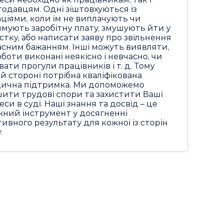
одавцям. Одні зіштовхуються із
ціями, коли їм не виплачують чи
мують заробітну плату, змушують йти у
стку, або написати заяву про звільнення
асним бажанням. Інші можуть виявляти,
боти виконані неякісно і невчасно, чи
вати прогули працівників і т. д. Тому
й стороні потрібна кваліфікована
ична підтримка. Ми допоможемо
ити трудові спори та захистити Ваші
еси в суді. Наші знання та досвід – це
жний інструмент у досягненні
ивного результату для кожної із сторін
.