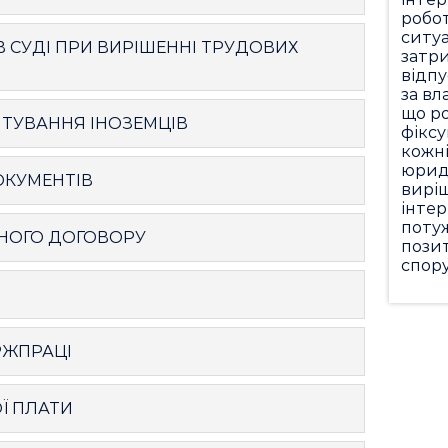
робот
ситуа
В СУДІ ПРИ ВИРІШЕННІ ТРУДОВИХ
затри
відпу
за вл
що ро
ТУВАННЯ ІНОЗЕМЦІВ
фіксу
кожні
юрид
ОКУМЕНТІВ
виріш
інтер
поту
ВНОГО ДОГОВОРУ
позит
спору
РЖПРАЦІ
Ї ПЛАТИ