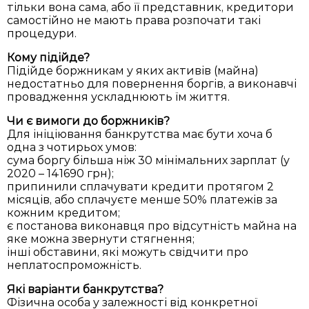
тільки вона сама, або її представник, кредитори
самостійно не мають права розпочати такі
процедури.
Кому підійде?
Підійде боржникам у яких активів (майна)
недостатньо для повернення боргів, а виконавчі
провадження ускладнюють їм життя.
Чи є вимоги до боржників?
Для ініціювання банкрутства має бути хоча б
одна з чотирьох умов:
сума боргу більша ніж 30 мінімальних зарплат (у
2020 – 141690 грн);
припинили сплачувати кредити протягом 2
місяців, або сплачуєте менше 50% платежів за
кожним кредитом;
є постанова виконавця про відсутність майна на
яке можна звернути стягнення;
інші обставини, які можуть свідчити про
неплатоспроможність.
Які варіанти банкрутства?
Фізична особа у залежності від конкретної