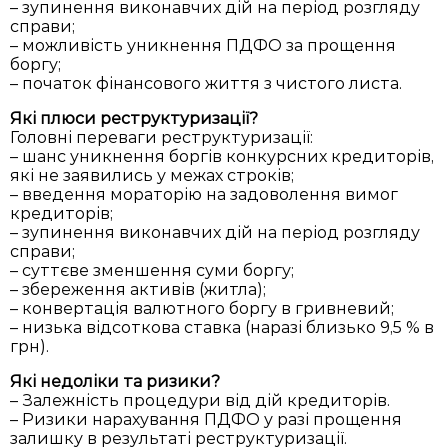
– зупинення виконавчих дій на період розгляду
справи;
– можливість уникнення ПДФО за прощення
боргу;
– початок фінансового життя з чистого листа.
Які плюси реструктуризації?
Головні переваги реструктуризації:
– шанс уникнення боргів конкурсних кредиторів,
які не заявились у межах строків;
– введення мораторію на задоволення вимог
кредиторів;
– зупинення виконавчих дій на період розгляду
справи;
– суттєве зменшення суми боргу;
– збереження активів (житла);
– конвертація валютного боргу в гривневий;
– низька відсоткова ставка (наразі близько 9,5 % в
грн).
Які недоліки та ризики?
– Залежність процедури від дій кредиторів.
– Ризики нарахування ПДФО у разі прощення
залишку в результаті реструктуризації.