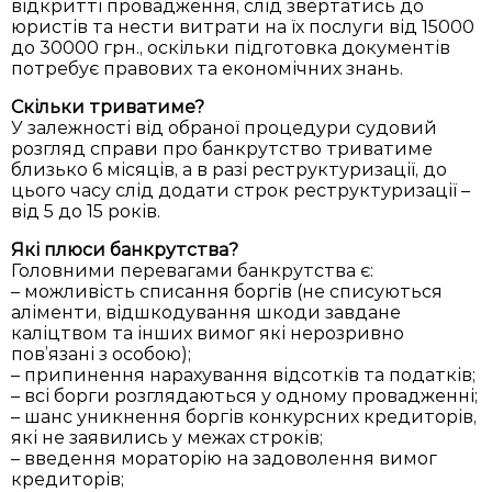
відкритті провадження, слід звертатись до
юристів та нести витрати на їх послуги від 15000
до 30000 грн., оскільки підготовка документів
потребує правових та економічних знань.
Скільки триватиме?
У залежності від обраної процедури судовий
розгляд справи про банкрутство триватиме
близько 6 місяців, а в разі реструктуризації, до
цього часу слід додати строк реструктуризації –
від 5 до 15 років.
Які плюси банкрутства?
Головними перевагами банкрутства є:
– можливість списання боргів (не списуються
аліменти, відшкодування шкоди завдане
каліцтвом та інших вимог які нерозривно
пов’язані з особою);
– припинення нарахування відсотків та податків;
– всі борги розглядаються у одному провадженні;
– шанс уникнення боргів конкурсних кредиторів,
які не заявились у межах строків;
– введення мораторію на задоволення вимог
кредиторів;