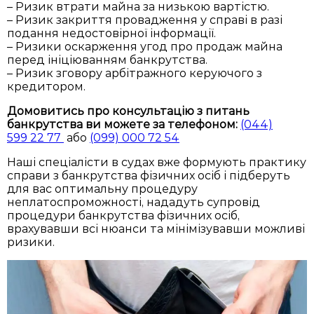
– Ризик втрати майна за низькою вартістю.
– Ризик закриття провадження у справі в разі
подання недостовірної інформації.
– Ризики оскарження угод про продаж майна
перед ініціюванням банкрутства.
– Ризик зговору арбітражного керуючого з
кредитором.
Домовитись про консультацію з питань
банкрутства ви можете за телефоном:
(044)
599 22 77
або
(099) 000 72 54
Наші спеціалісти в судах вже формують практику
справи з банкрутства фізичних осіб і підберуть
для вас оптимальну процедуру
неплатоспроможності, нададуть супровід
процедури банкрутства фізичних осіб,
врахувавши всі нюанси та мінімізувавши можливі
ризики.