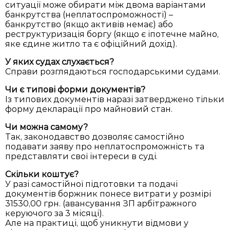
ситуації може обирати між двома варіантами
банкрутства (неплатоспроможності) –
банкрутство (якщо активів немає) або
реструктуризація боргу (якщо є іпотечне майно,
яке єдине житло та є офіційний дохід).
У яких судах слухається?
Справи розглядаються господарськими судами.
Чи є типові форми документів?
Із типових документів наразі затверджено тільки
форму декларації про майновий стан.
Чи можна самому?
Так, законодавство дозволяє самостійно
подавати заяву про неплатоспроможність та
представляти свої інтереси в суді.
Скільки коштує?
У разі самостійної підготовки та подачі
документів боржник понесе витрати у розмірі
31530,00 грн. (авансування ЗП арбітражного
керуючого за 3 місяці).
Але на практиці, щоб уникнути відмови у