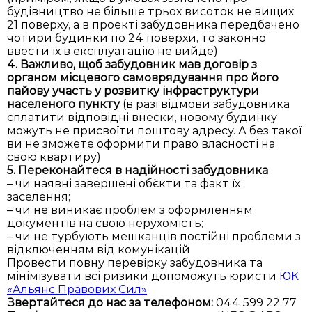
будівництво не більше трьох висоток не вищих
21 поверху, а в проекті забудовника передбачено
чотири будинки по 24 поверхи, то законно
ввести їх в експлуатацію не вийде)
4. Важливо, щоб забудовник мав договір з
органом місцевого самоврядування про його
пайову участь у розвитку інфраструктури
населеного пункту
(в разі відмови забудовника
сплатити відповідні внески, новому будинку
можуть не присвоїти поштову адресу. А без такої
ви не зможете оформити право власності на
свою квартиру)
5. Переконайтеся в надійності забудовника
– чи наявні завершені об`єкти та факт їх
заселення;
– чи не виникає проблем з оформленням
документів на свою нерухомість;
– чи не турбують мешканців постійні проблеми з
відключенням від комунікацій
Провести повну перевірку забудовника та
мінімізувати всі ризики допоможуть юристи
ЮК
«Альянс Правових Сил»
Звертайтеся до нас за телефоном:
044 599 22 77