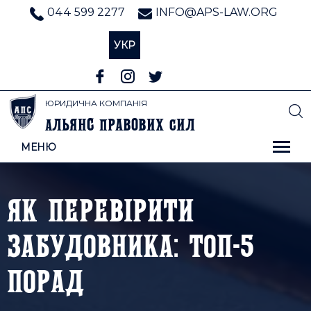
044 599 2277
INFO@APS-LAW.ORG
УКР
ЮРИДИЧНА КОМПАНІЯ
льянс
равових
ил
А
П
С
МЕНЮ
ЯК ПЕРЕВІРИТИ
ЗАБУДОВНИКА: ТОП-5
ПОРАД