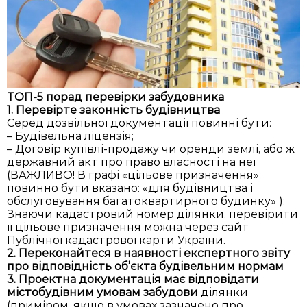
ТОП-5 порад перевірки забудовника
1. Перевірте законність будівництва
Серед дозвільної документації повинні бути:
– Будівельна ліцензія;
– Договір купівлі-продажу чи оренди землі, або ж
державний акт про право власності на неї
(ВАЖЛИВО! В графі «цільове призначення»
повинно бути вказано: «для будівництва і
обслуговування багатоквартирного будинку» );
Знаючи кадастровий номер ділянки, перевірити
її цільове призначення можна через сайт
Публічної кадастрової карти України.
2. Переконайтеся в наявності експертного звіту
про відповідність об’єкта будівельним нормам
3. Проектна документація має відповідати
містобудівним умовам забудови
ділянки
(приміром, якщо в умовах зазначено про