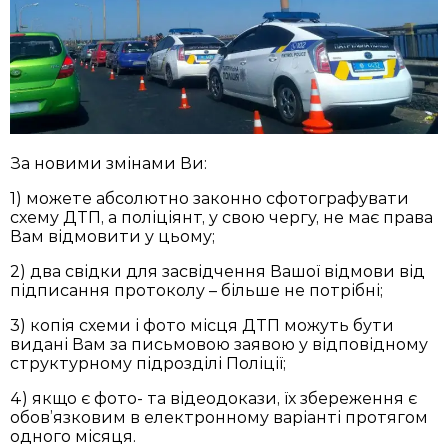
За новими змінами Ви:
1) можете абсолютно законно сфотографувати
схему ДТП, а поліціянт, у свою чергу, не має права
Вам відмовити у цьому;
2) два свідки для засвідчення Вашої відмови від
підписання протоколу – більше не потрібні;
3) копія схеми і фото місця ДТП можуть бути
видані Вам за письмовою заявою у відповідному
структурному підрозділі Поліції;
4) якщо є фото- та відеодокази, їх збереження є
обов’язковим в електронному варіанті протягом
одного місяця.