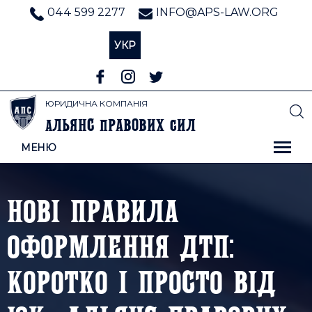
044 599 2277
INFO@APS-LAW.ORG
УКР
ЮРИДИЧНА КОМПАНІЯ
льянс
равових
ил
А
П
С
МЕНЮ
НОВІ ПРАВИЛА
ОФОРМЛЕННЯ ДТП:
КОРОТКО І ПРОСТО ВІД