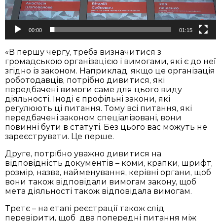
00:00
01:15
«В першу чергу, треба визначитися з
громадською організацією і вимогами, які є до неї
згідно із законом. Наприклад, якщо це організація
роботодавців, потрібно дивитися, які
передбачені вимоги саме для цього виду
діяльності. Іноді є профільні закони, які
регулюють ці питання. Тому всі питання, які
передбачені законом спеціалізовані, вони
повинні бути в статуті. Без цього вас можуть не
зареєструвати. Це перше.
Друге, потрібно уважно дивитися на
відповідність документів – коми, крапки, шрифт,
розмір, назва, найменування, керівні органи, щоб
вони також відповідали вимогам закону, щоб
мета діяльності також відповідала вимогам.
Третє – на етапі реєстрації також слід
перевірити, щоб два попередні питання між