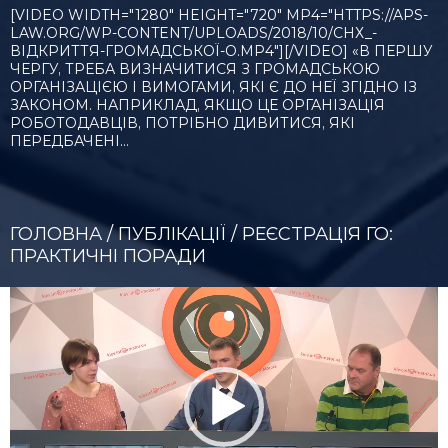
[VIDEO WIDTH="1280" HEIGHT="720" MP4="HTTPS://APS-
LAW.ORG/WP-CONTENT/UPLOADS/2018/10/СНХ_-
ВІДКРИТТЯ-ГРОМАДСЬКОЇ-О.MP4"][/VIDEO] «В ПЕРШУ
ЧЕРГУ, ТРЕБА ВИЗНАЧИТИСЯ З ГРОМАДСЬКОЮ
ОРГАНІЗАЦІЄЮ І ВИМОГАМИ, ЯКІ Є ДО НЕЇ ЗГІДНО ІЗ
ЗАКОНОМ. НАПРИКЛАД, ЯКЩО ЦЕ ОРГАНІЗАЦІЯ
РОБОТОДАВЦІВ, ПОТРІБНО ДИВИТИСЯ, ЯКІ
ПЕРЕДБАЧЕНІ…
ГОЛОВНА
/
ПУБЛІКАЦІЇ
/
РЕЄСТРАЦІЯ ГО:
ПРАКТИЧНІ ПОРАДИ
Відеопрогравач