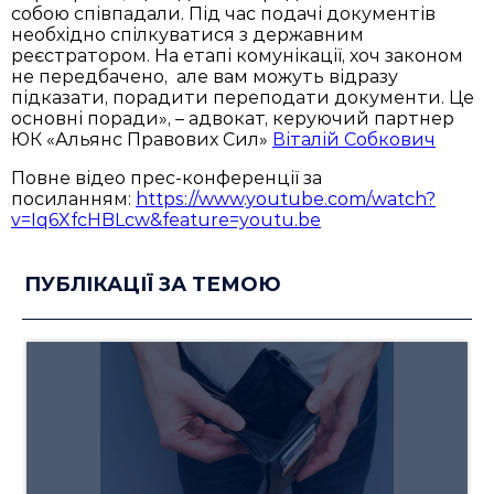
собою співпадали. Під час подачі документів
необхідно спілкуватися з державним
реєстратором. На етапі комунікації, хоч законом
не передбачено, але вам можуть відразу
підказати, порадити переподати документи. Це
основні поради», – адвокат, керуючий партнер
ЮК «Альянс Правових Сил»
Віталій Собкович
Повне відео прес-конференції за
посиланням:
https://www.youtube.com/watch?
v=Iq6XfcHBLcw&feature=youtu.be
ПУБЛІКАЦІЇ ЗА ТЕМОЮ