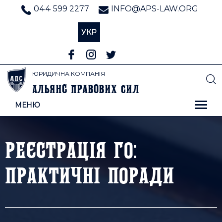
044 599 2277
INFO@APS-LAW.ORG
УКР
ЮРИДИЧНА КОМПАНІЯ
льянс
равових
ил
А
П
С
МЕНЮ
РЕЄСТРАЦІЯ ГО:
ПРАКТИЧНІ ПОРАДИ