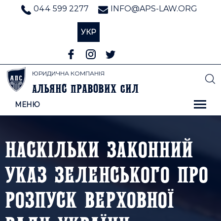
044 599 2277
INFO@APS-LAW.ORG
УКР
ЮРИДИЧНА КОМПАНІЯ
льянс
равових
ил
А
П
С
МЕНЮ
НАСКІЛЬКИ ЗАКОННИЙ
УКАЗ ЗЕЛЕНСЬКОГО ПРО
РОЗПУСК ВЕРХОВНОЇ