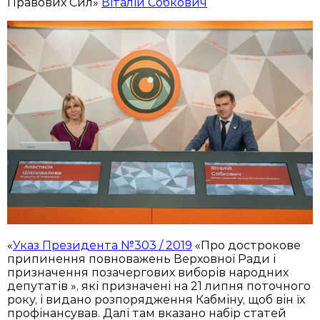
Правових Сил»
Віталій Собкович
«
Указ Президента №303 / 2019
«Про дострокове
припинення повноважень Верховної Ради і
призначення позачергових виборів народних
депутатів », які призначені на 21 липня поточного
року, і видано розпорядження Кабміну, щоб він їх
профінансував. Далі там вказано набір статей