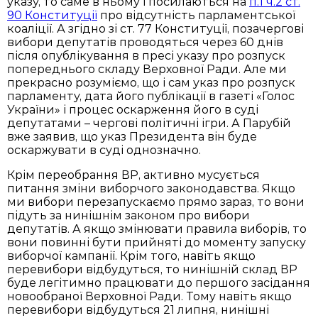
указу, то саме в ньому і посилаються на
п.1 ч.2 ст.
90 Конституції
про відсутність парламентської
коаліції. А згідно зі ст. 77 Конституції, позачергові
вибори депутатів проводяться через 60 днів
після опублікування в пресі указу про розпуск
попереднього складу Верховної Ради. Але ми
прекрасно розуміємо, що і сам указ про розпуск
парламенту, дата його публікації в газеті «Голос
України» і процес оскарження його в суді
депутатами – чергові політичні ігри. А Парубій
вже заявив, що указ Президента він буде
оскаржувати в суді однозначно.
Крім переобрання ВР, активно мусується
питання зміни виборчого законодавства. Якщо
ми вибори перезапускаємо прямо зараз, то вони
підуть за нинішнім законом про вибори
депутатів. А якщо змінювати правила виборів, то
вони повинні бути прийняті до моменту запуску
виборчої кампанії. Крім того, навіть якщо
перевибори відбудуться, то нинішній склад ВР
буде легітимно працювати до першого засідання
новообраної Верховної Ради. Тому навіть якщо
перевибори відбудуться 21 липня, нинішні