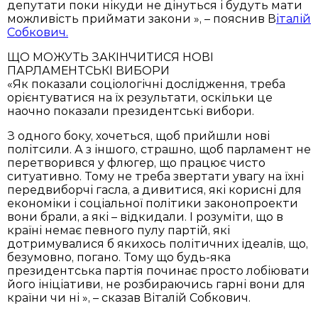
депутати поки нікуди не дінуться і будуть мати
можливість приймати закони », – пояснив В
італій
Собкович.
ЩО МОЖУТЬ ЗАКІНЧИТИСЯ НОВІ
ПАРЛАМЕНТСЬКІ ВИБОРИ
«Як показали соціологічні дослідження, треба
орієнтуватися на їх результати, оскільки це
наочно показали президентські вибори.
З одного боку, хочеться, щоб прийшли нові
політсили. А з іншого, страшно, щоб парламент не
перетворився у флюгер, що працює чисто
ситуативно. Тому не треба звертати увагу на їхні
передвиборчі гасла, а дивитися, які корисні для
економіки і соціальної політики законопроекти
вони брали, а які – відкидали. І розуміти, що в
країні немає певного пулу партій, які
дотримувалися б якихось політичних ідеалів, що,
безумовно, погано. Тому що будь-яка
президентська партія починає просто лобіювати
його ініціативи, не розбираючись гарні вони для
країни чи ні », – сказав Віталій Собкович.