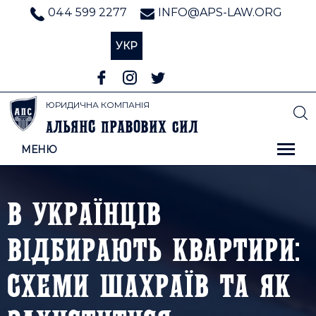
044 599 2277
INFO@APS-LAW.ORG
УКР
ЮРИДИЧНА КОМПАНІЯ
льянс
равових
ил
А
П
С
МЕНЮ
В УКРАЇНЦІВ
ВІДБИРАЮТЬ КВАРТИРИ:
СХЕМИ ШАХРАЇВ ТА ЯК