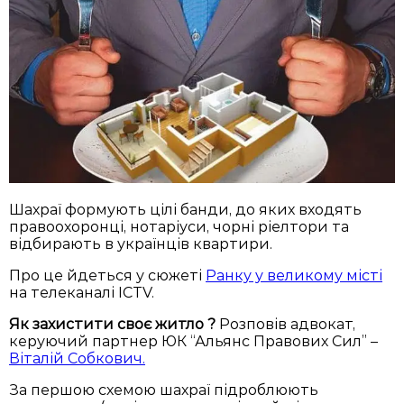
Шахраї формують цілі банди, до яких входять
правоохоронці, нотаріуси, чорні ріелтори та
відбирають в українців квартири.
Про це йдеться у сюжеті
Ранку у великому місті
на телеканалі ICTV.
Як захистити своє житло ?
Розповів адвокат,
керуючий партнер ЮК “Альянс Правових Сил” –
Віталій Собкович.
За першою схемою шахраї підроблюють