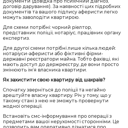
документи (довідка про психічний діагноз,
договір дарування). За наявності цих підробних
документів та вашого підпису аферисти легко
можуть заволодіти квартирою.
Для схеми потрібні: чорний ріелтор,
представник поліції, нотаріус, працівник органу
експертиз.
Для другої схеми потрібні лише кілька людей:
нотаріуси-аферисти або фіктивні фірми-
державні реєстратори майна. Тобто фахівці, які
мають доступ до держреєстру, де вони просто
змінюють ім’я власника квартири.
Як захистити свою квартиру від шахраїв?
Спочатку зверніться до поліції та негайно
арештуйте власну квартиру. Річ у тому, що у
такому стані з нею не зможуть провернути
жодної операції.
Встановіть смс-інформування про операції з
предметами вашої нерухомості сторонніми. Це
дозволить вам оперативно дізнатися про