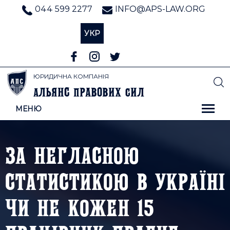
044 599 2277
INFO@APS-LAW.ORG
УКР
ЮРИДИЧНА КОМПАНІЯ
льянс
равових
ил
А
П
С
МЕНЮ
ЗА НЕГЛАСНОЮ
СТАТИСТИКОЮ В УКРАЇНІ
ЧИ НЕ КОЖЕН 15