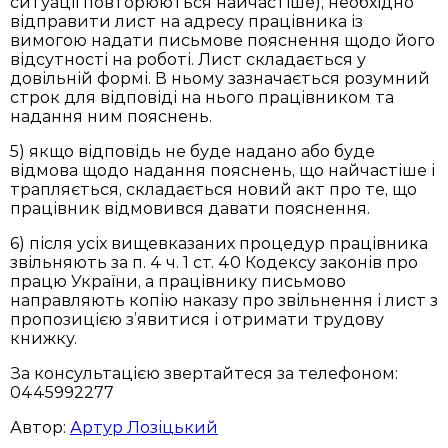
ситуації повторюються найчастіше), необхідно
відправити лист на адресу працівника із
вимогою надати письмове пояснення щодо його
відсутності на роботі. Лист складається у
довільній формі. В ньому зазначається розумний
строк для відповіді на нього працівником та
надання ним пояснень.
5) якщо відповідь не буде надано або буде
відмова щодо надання пояснень, що найчастіше і
трапляється, складається новий акт про те, що
працівник відмовився давати пояснення.
6) після усіх вищевказаних процедур працівника
звільняють за п. 4 ч. 1 ст. 40 Кодексу законів про
працю України, а працівнику письмово
направляють копію наказу про звільнення і лист з
пропозицією з’явитися і отримати трудову
книжку.
За консультацією звертайтеся за телефоном:
0445992277
Автор:
Артур Лозіцький