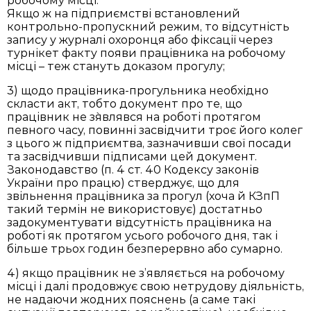
робочому місці.
Якщо ж на підприємстві встановлений
контрольно-пропускний режим, то відсутність
запису у журналі охоронця або фіксації через
турнікет факту появи працівника на робочому
місці – теж стануть доказом прогулу;
3) щодо працівника-прогульника необхідно
скласти акт, тобто документ про те, що
працівник не з`являвся на роботі протягом
певного часу, повинні засвідчити троє його колег
з цього ж підприємтва, зазначивши свої посади
та засвідчивши підписами цей документ.
Законодавство (п. 4 ст. 40 Кодексу законів
України про працю) стверджує, що для
звільнення працівника за прогул (хоча й КЗпП
такий термін не використовує) достатньо
задокументувати відсутність працівника на
роботі як протягом усього робочого дня, так і
більше трьох годин безперервно або сумарно.
4) якщо працівник не з’являється на робочому
місці і далі продовжує свою нетрудову діяльність,
не надаючи жодних пояснень (а саме такі