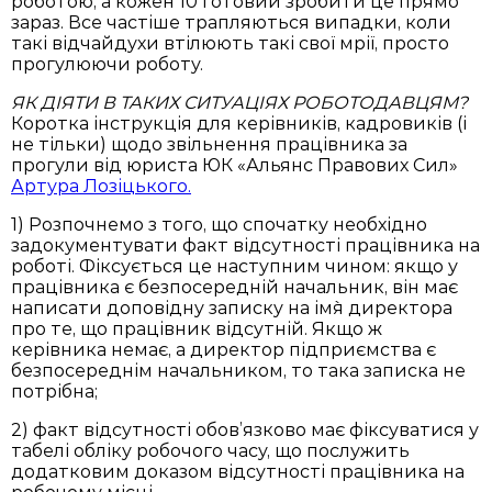
роботою, а кожен 10 готовий зробити це прямо
зараз. Все частіше трапляються випадки, коли
такі відчайдухи втілюють такі свої мрії, просто
прогулюючи роботу.
ЯК ДІЯТИ В ТАКИХ СИТУАЦІЯХ РОБОТОДАВЦЯМ?
Коротка інструкція для керівників, кадровиків (і
не тільки) щодо звільнення працівника за
прогули від юриста ЮК «Альянс Правових Сил»
Артура Лозіцького.
1) Розпочнемо з того, що спочатку необхідно
задокументувати факт відсутності працівника на
роботі. Фіксується це наступним чином: якщо у
працівника є безпосередній начальник, він має
написати доповідну записку на ім`я директора
про те, що працівник відсутній. Якщо ж
керівника немає, а директор підприємства є
безпосереднім начальником, то така записка не
потрібна;
2) факт відсутності обов’язково має фіксуватися у
табелі обліку робочого часу, що послужить
додатковим доказом відсутності працівника на