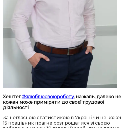
Хештег
#ялюблюсвоюроботу
, на жаль, далеко не
кожен може приміряти до своєї трудової
діяльності
За негласною статистикою в Україні чи не кожен
15 працівник прагне розпрощатися зі своєю